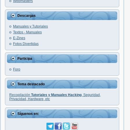
Webmasters
Descargas
Manuales y Tutoriales
Textos - Manuales
E-Zines
Fotos Divertidas
Participa
Foro
Tema destacado
Recopilación
Tutoriales y Manuales Hacking
, Seguridad,
Privacidad, Hardware, etc
Síguenos en: