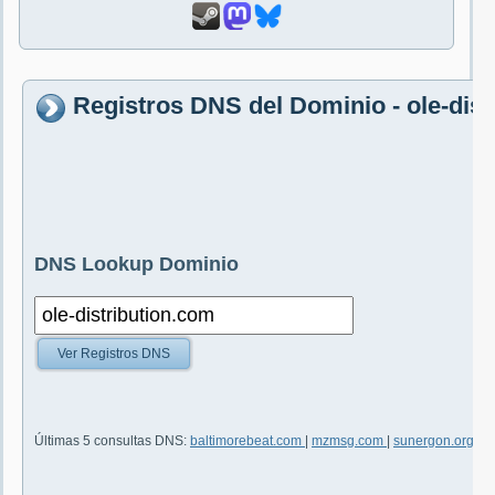
Registros DNS del Dominio - ole-dist
DNS Lookup Dominio
Ver Registros DNS
Últimas 5 consultas DNS:
baltimorebeat.com
|
mzmsg.com
|
sunergon.org
|
p