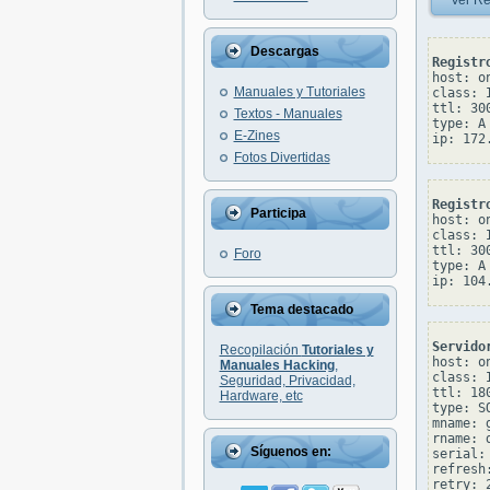
Ver Re
Descargas
Registr
host: o
Manuales y Tutoriales
class: I
ttl: 300
Textos - Manuales
type: A

E-Zines
Fotos Divertidas
Registr
Participa
host: o
class: I
ttl: 300
Foro
type: A

Tema destacado
Servido
Recopilación
Tutoriales y
host: o
Manuales Hacking
,
class: I
Seguridad, Privacidad,
ttl: 180
Hardware, etc
type: SO
mname: 
rname: 
Síguenos en:
serial: 
refresh:
retry: 2