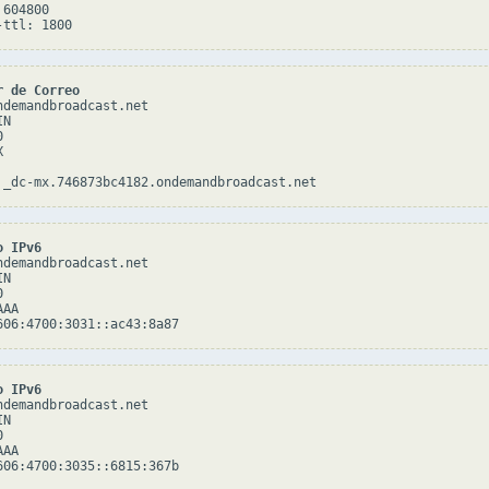
604800

r de Correo
ndemandbroadcast.net

N





o IPv6
ndemandbroadcast.net

N



AA

o IPv6
ndemandbroadcast.net

N



AA
