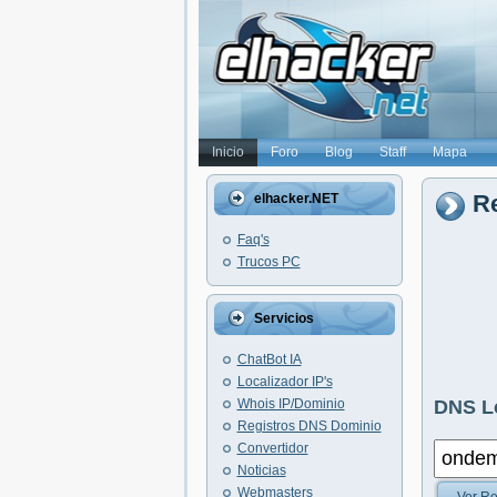
Inicio
Foro
Blog
Staff
Mapa
R
elhacker.NET
Faq's
Trucos PC
Servicios
ChatBot IA
Localizador IP's
Whois IP/Dominio
DNS L
Registros DNS Dominio
Convertidor
Noticias
Webmasters