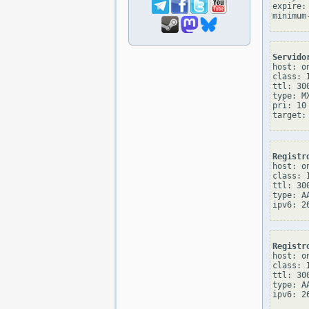
expire: 
Servido
host: o
class: I
ttl: 300
type: MX
pri: 10

Registr
host: o
class: I
ttl: 300
type: AA
Registr
host: o
class: I
ttl: 300
type: AA