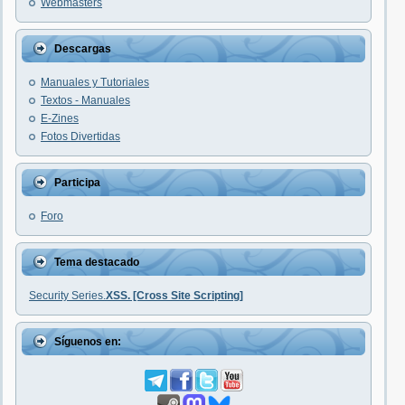
Webmasters
Descargas
Manuales y Tutoriales
Textos - Manuales
E-Zines
Fotos Divertidas
Participa
Foro
Tema destacado
Security Series.
XSS. [Cross Site Scripting]
Síguenos en: