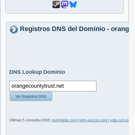
Registros DNS del Dominio - orangec
DNS Lookup Dominio
Ver Registros DNS
Últimas 5 consultas DNS:
mollybelle.com
|
john-piccolo.com
|
yota.com.ni
|
me