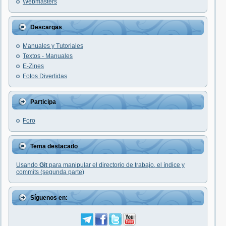
Webmasters
Descargas
Manuales y Tutoriales
Textos - Manuales
E-Zines
Fotos Divertidas
Participa
Foro
Tema destacado
Usando
Git
para manipular el directorio de trabajo, el índice y
commits (segunda parte)
Síguenos en: