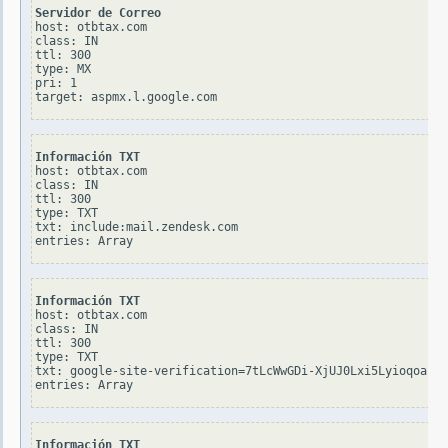
Servidor de Correo
host: otbtax.com

class: IN

ttl: 300

type: MX

pri: 1

Información TXT
host: otbtax.com

class: IN

ttl: 300

type: TXT

txt: include:mail.zendesk.com

Información TXT
host: otbtax.com

class: IN

ttl: 300

type: TXT

txt: google-site-verification=7tLcWwGDi-XjUJ0Lxi5Lyioqoajb6
Información TXT