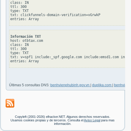
class: IN

ttl: 300

type: TXT

txt: clickfunnels-domain-verification=vGrwkP

Información TXT
host: otbtax.com

class: IN

ttl: 300

type: TXT

txt: v=spf1 include:_spf.google.com include:emsd1.com inclu
Últimas 5 consultas DNS:
benhvienphubinh.gov.vn
|
duplika.com
|
benhvienp
Copyleft (2001-2026) elhacker.NET. Algunos derechos reservados.
Usamos cookies propias y de terceros. Consulta el
Aviso Legal
para mas
información.