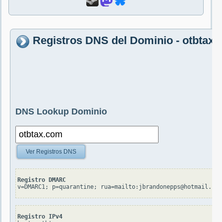
Registros DNS del Dominio - otbtax
DNS Lookup Dominio
Ver Registros DNS
Registro DMARC
v=DMARC1; p=quarantine; rua=mailto:jbrandonepps@hotmail.com
Registro IPv4