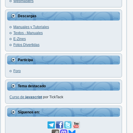
Webmasters
Descargas
Manuales y Tutoriales
Textos - Manuales
E-Zines
Fotos Divertidas
Participa
Foro
Tema destacado
Curso de
javascript
por TickTack
Síguenos en: