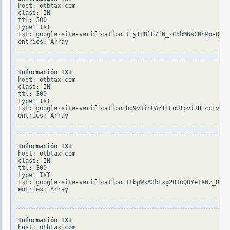
host: otbtax.com

class: IN

ttl: 300

type: TXT

txt: google-site-verification=tIyTPDl87iN_-C5bM6sCNhMp-QUzg
Información TXT
host: otbtax.com

class: IN

ttl: 300

type: TXT

txt: google-site-verification=hq9vJinPAZTELoUTpviRBIccLvU8X
Información TXT
host: otbtax.com

class: IN

ttl: 300

type: TXT

txt: google-site-verification=ttbpWxA3bLxg20JuQUYe1XNz_DVfi
Información TXT
host: otbtax.com
