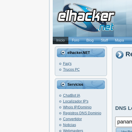
Inicio
Foro
Blog
Staff
Mapa
R
elhacker.NET
Faq's
Trucos PC
Servicios
ChatBot IA
Localizador IP's
Whois IP/Dominio
DNS L
Registros DNS Dominio
Convertidor
Noticias
Webmasters