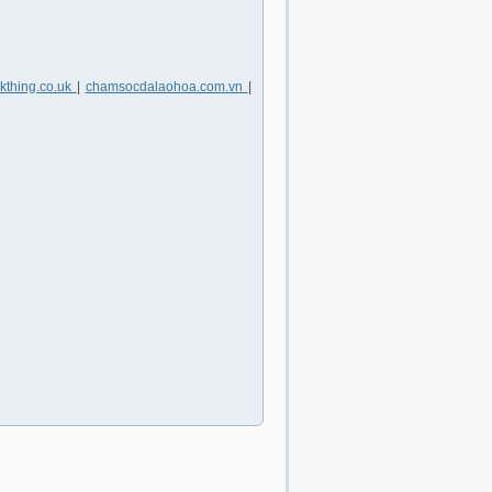
lkthing.co.uk
|
chamsocdalaohoa.com.vn
|