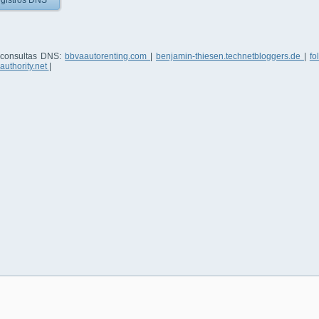
gistros DNS
 consultas DNS:
bbvaautorenting.com
|
benjamin-thiesen.technetbloggers.de
|
fo
authority.net
|