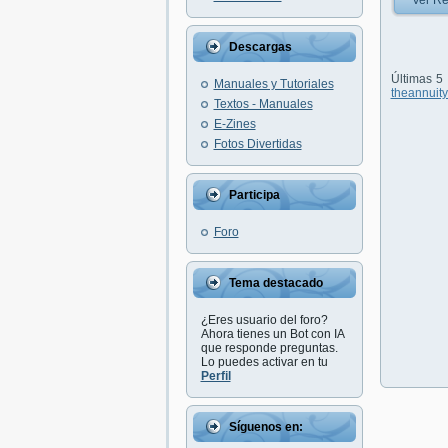
Ver Re
Descargas
Últimas 5
Manuales y Tutoriales
theannuity
Textos - Manuales
E-Zines
Fotos Divertidas
Participa
Foro
Tema destacado
¿Eres usuario del foro?
Ahora tienes un Bot con IA
que responde preguntas.
Lo puedes activar en tu
Perfil
Síguenos en: