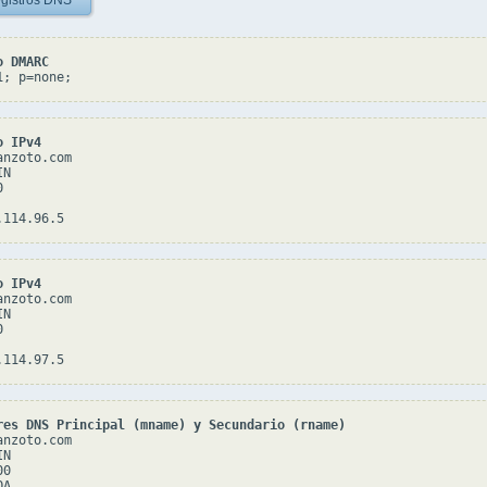
gistros DNS
o DMARC
1; p=none;
o IPv4
nzoto.com

N



o IPv4
nzoto.com

N



res DNS Principal (mname) y Secundario (rname)
nzoto.com

N

0

A
