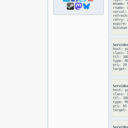
mname: 
rname: 
serial: 
refresh:
retry: 2
expire: 
Servido
host: pa
class: I
ttl: 300
type: MX
pri: 20

Servido
host: pa
class: I
ttl: 300
type: MX
pri: 65

Servido