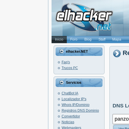
Inicio
Foro
Blog
Staff
Mapa
Re
elhacker.NET
Faq's
Trucos PC
Servicios
ChatBot IA
Localizador IP's
Whois IP/Dominio
DNS L
Registros DNS Dominio
Convertidor
Noticias
Webmasters