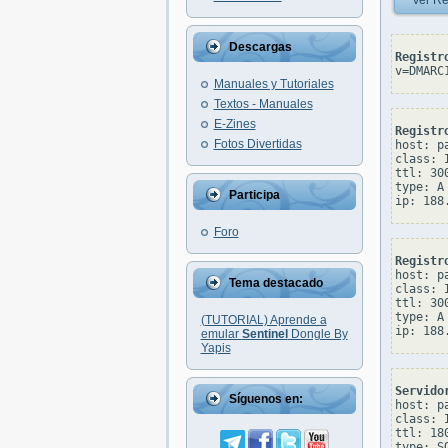
Ver Re
Descargas
Registr
v=DMARC
Manuales y Tutoriales
Textos - Manuales
E-Zines
Registr
Fotos Divertidas
host: pa
class: I
ttl: 300
type: A

Participa
Foro
Registr
host: pa
Tema destacado
class: I
ttl: 300
type: A

(TUTORIAL) Aprende a
emular
Sentinel
Dongle By
Yapis
Servido
Síguenos en:
host: pa
class: I
ttl: 180
type: SO