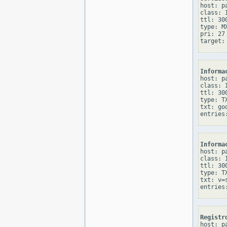
host: pa
class: I
ttl: 300
type: MX
pri: 27

Informa
host: pa
class: I
ttl: 300
type: TX
txt: go
Informa
host: pa
class: I
ttl: 300
type: TX
txt: v=
Registr
host: pa