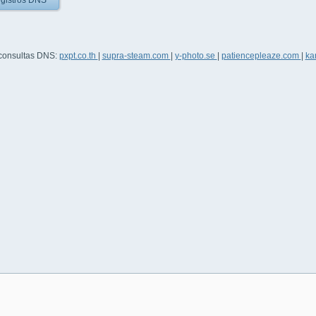
gistros DNS
 consultas DNS:
pxpt.co.th
|
supra-steam.com
|
y-photo.se
|
patiencepleaze.com
|
ka