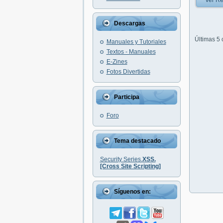
Ver Re
Descargas
Últimas 5
Manuales y Tutoriales
Textos - Manuales
E-Zines
Fotos Divertidas
Participa
Foro
Tema destacado
Security Series.
XSS.
[Cross Site Scripting]
Síguenos en: