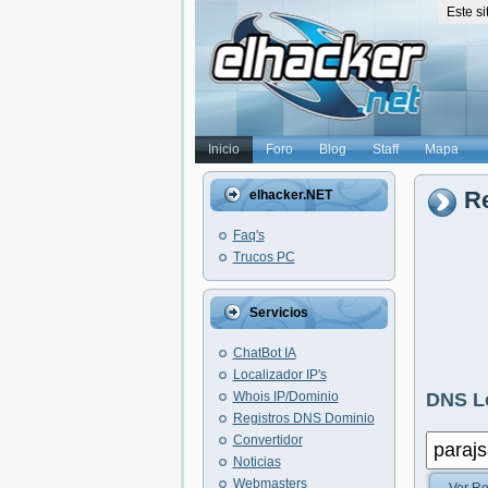
Este s
Inicio
Foro
Blog
Staff
Mapa
Re
elhacker.NET
Faq's
Trucos PC
Servicios
ChatBot IA
Localizador IP's
Whois IP/Dominio
DNS L
Registros DNS Dominio
Convertidor
Noticias
Webmasters