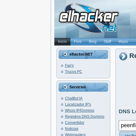
Inicio
Foro
Blog
Staff
Mapa
Re
elhacker.NET
Faq's
Trucos PC
Servicios
ChatBot IA
Localizador IP's
Whois IP/Dominio
DNS L
Registros DNS Dominio
Convertidor
Noticias
Webmasters