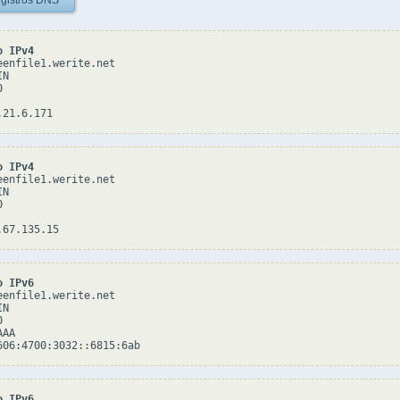
gistros DNS
o IPv4
eenfile1.werite.net

N



o IPv4
eenfile1.werite.net

N



o IPv6
eenfile1.werite.net

N



AA

o IPv6