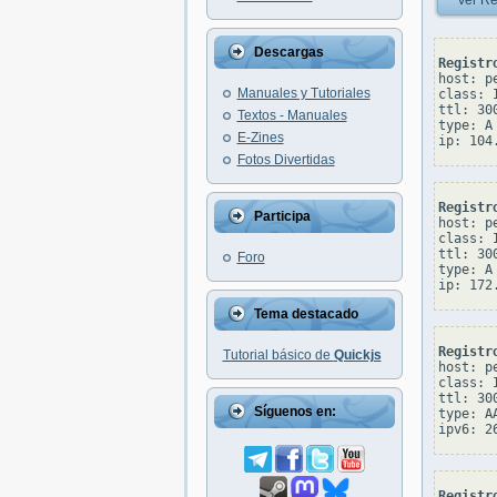
Ver Re
Descargas
Registr
host: p
Manuales y Tutoriales
class: I
ttl: 300
Textos - Manuales
type: A

E-Zines
Fotos Divertidas
Registr
Participa
host: p
class: I
ttl: 300
Foro
type: A

Tema destacado
Registr
Tutorial básico de
Quickjs
host: p
class: I
ttl: 300
Síguenos en:
type: AA
Registr