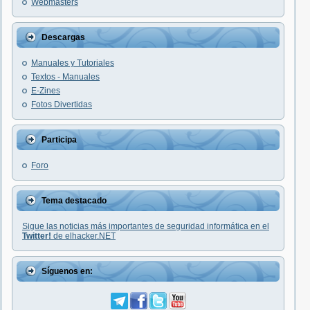
Webmasters
Descargas
Manuales y Tutoriales
Textos - Manuales
E-Zines
Fotos Divertidas
Participa
Foro
Tema destacado
Sigue las noticias más importantes de seguridad informática en el
Twitter!
de elhacker.NET
Síguenos en: