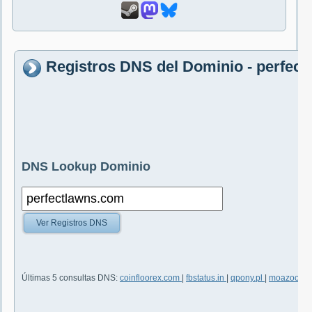
Registros DNS del Dominio - perfec
DNS Lookup Dominio
Ver Registros DNS
Últimas 5 consultas DNS:
coinfloorex.com
|
fbstatus.in
|
qpony.pl
|
moazoom.