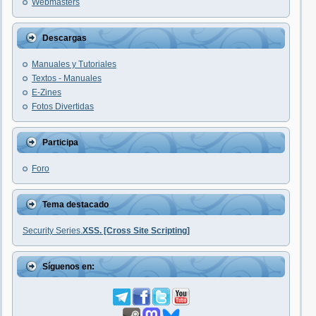
Webmasters
Descargas
Manuales y Tutoriales
Textos - Manuales
E-Zines
Fotos Divertidas
Participa
Foro
Tema destacado
Security Series.
XSS. [Cross Site Scripting]
Síguenos en: