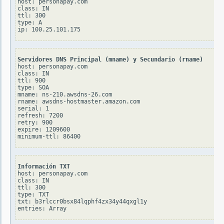
host: personapay.com

class: IN

ttl: 300

type: A

Servidores DNS Principal (mname) y Secundario (rname)
host: personapay.com

class: IN

ttl: 900

type: SOA

mname: ns-210.awsdns-26.com

rname: awsdns-hostmaster.amazon.com

serial: 1

refresh: 7200

retry: 900

expire: 1209600

Información TXT
host: personapay.com

class: IN

ttl: 300

type: TXT

txt: b3rlccr0bsx84lqphf4zx34y44qxgl1y
