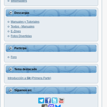
Webmasters
Descargas
Manuales y Tutoriales
Textos - Manuales
E-Zines
Fotos Divertidas
Participa
Foro
Tema destacado
Introducción a
Git
(Primera Parte)
Síguenos en: