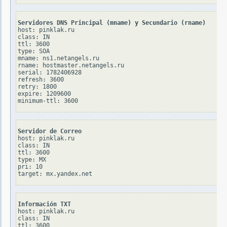
Servidores DNS Principal (mname) y Secundario (rname)
host: pinklak.ru

class: IN

ttl: 3600

type: SOA

mname: ns1.netangels.ru

rname: hostmaster.netangels.ru

serial: 1782406928

refresh: 3600

retry: 1800

expire: 1209600

Servidor de Correo
host: pinklak.ru

class: IN

ttl: 3600

type: MX

pri: 10

Información TXT
host: pinklak.ru

class: IN

ttl: 3600
