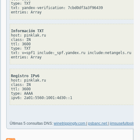
type: TXT

txt: yandex-verification: 7cbd0df3a3f96439

Información TXT
host: pinklak.ru

class: IN

ttl: 3600

type: TXT

txt: v=spf1 include:_spf.yandex.ru include:netangels.ru inc
Registro IPv6
host: pinklak.ru

class: IN

ttl: 3600

type: AAAA

Últimas 5 consultas DNS:
winetrippingtv.com
|
psbanc.net
|
jimsusefultools.