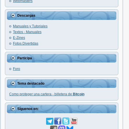
Webmasters
Descargas
Manuales y Tutoriales
Textos - Manuales
E-Zines
Fotos Divertidas
Participa
Foro
Tema destacado
Como proteger una cartera - billetera de
Bitcoin
Síguenos en: