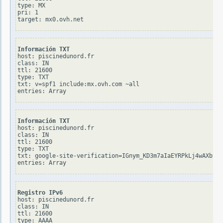
type: MX

pri: 1

Información TXT
host: piscinedunord.fr

class: IN

ttl: 21600

type: TXT

txt: v=spf1 include:mx.ovh.com ~all

Información TXT
host: piscinedunord.fr

class: IN

ttl: 21600

type: TXT

txt: google-site-verification=IGnym_KD3m7aIaEYRPkLj4wAXbyqU
Registro IPv6
host: piscinedunord.fr

class: IN

ttl: 21600

type: AAAA
