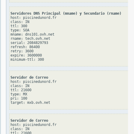
Servidores DNS Principal (mname) y Secundario (rname)
host: piscinedunord.fr

class: IN

ttl: 300

type: SOA

mname: dns101.ovh.net

rname: tech.ovh.net

serial: 2084829793

refresh: 86400

retry: 3600

expire: 3600000

Servidor de Correo
host: piscinedunord.fr

class: IN

ttl: 21600

type: MX

pri: 100

Servidor de Correo
host: piscinedunord.fr

class: IN

ttl: 21600
