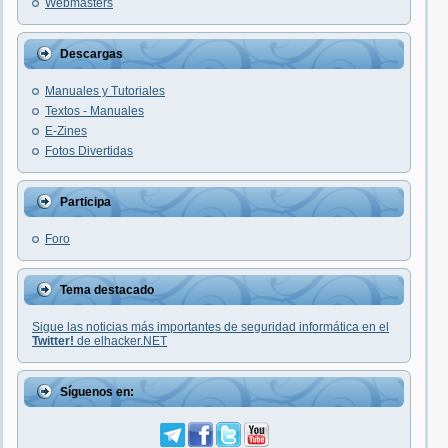
Webmasters
Descargas
Manuales y Tutoriales
Textos - Manuales
E-Zines
Fotos Divertidas
Participa
Foro
Tema destacado
Sigue las noticias más importantes de seguridad informática en el
Twitter!
de elhacker.NET
Síguenos en: