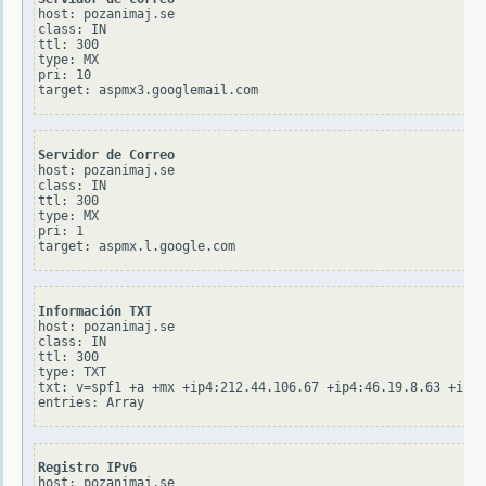
host: pozanimaj.se

class: IN

ttl: 300

type: MX

pri: 10

Servidor de Correo
host: pozanimaj.se

class: IN

ttl: 300

type: MX

pri: 1

Información TXT
host: pozanimaj.se

class: IN

ttl: 300

type: TXT

txt: v=spf1 +a +mx +ip4:212.44.106.67 +ip4:46.19.8.63 +incl
Registro IPv6
host: pozanimaj.se
