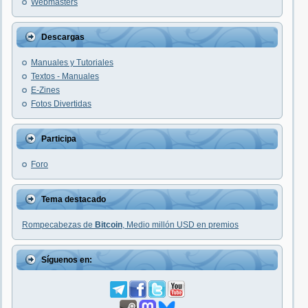
Webmasters
Descargas
Manuales y Tutoriales
Textos - Manuales
E-Zines
Fotos Divertidas
Participa
Foro
Tema destacado
Rompecabezas de
Bitcoin
, Medio millón USD en premios
Síguenos en: