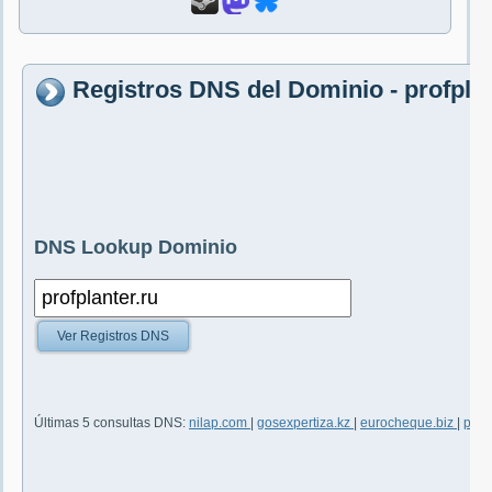
Registros DNS del Dominio - profplan
DNS Lookup Dominio
Ver Registros DNS
Últimas 5 consultas DNS:
nilap.com
|
gosexpertiza.kz
|
eurocheque.biz
|
plas