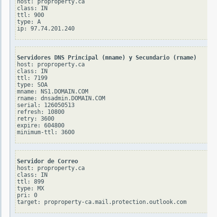
host: proproperty.ca

class: IN

ttl: 900

type: A

Servidores DNS Principal (mname) y Secundario (rname)
host: proproperty.ca

class: IN

ttl: 7199

type: SOA

mname: NS1.DOMAIN.COM

rname: dnsadmin.DOMAIN.COM

serial: 126050513

refresh: 10800

retry: 3600

expire: 604800

Servidor de Correo
host: proproperty.ca

class: IN

ttl: 899

type: MX

pri: 0
