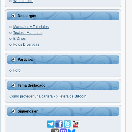
Webmasters
Descargas
Manuales y Tutoriales
Textos - Manuales
E-Zines
Fotos Divertidas
Participa
Foro
Tema destacado
Como proteger una cartera - billetera de
Bitcoin
Síguenos en: