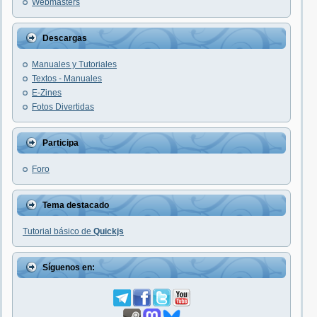
Webmasters
Descargas
Manuales y Tutoriales
Textos - Manuales
E-Zines
Fotos Divertidas
Participa
Foro
Tema destacado
Tutorial básico de
Quickjs
Síguenos en: