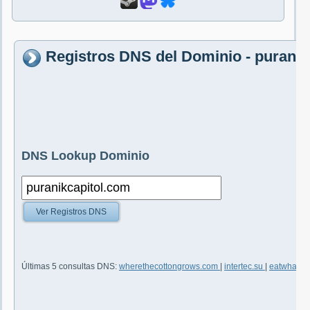
Registros DNS del Dominio - puranik
DNS Lookup Dominio
Ver Registros DNS
Últimas 5 consultas DNS:
wherethecottongrows.com
|
intertec.su
|
eatwhatma