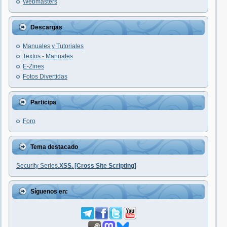
Webmasters
Descargas
Manuales y Tutoriales
Textos - Manuales
E-Zines
Fotos Divertidas
Participa
Foro
Tema destacado
Security Series.
XSS. [Cross Site Scripting]
Síguenos en: