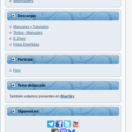
Webmasters
Descargas
Manuales y Tutoriales
Textos - Manuales
E-Zines
Fotos Divertidas
Participa
Foro
Tema destacado
También estamos presentes en
BlueSky
Síguenos en: