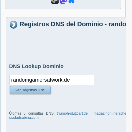
Registros DNS del Dominio - rando
DNS Lookup Dominio
Ver Registros DNS
Últimas 5 consultas DNS:
triumph-stuttgart.de
|
magazinonlinelacheie
ciudadsabina.com
|