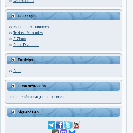
Webmasters
Descargas
Manuales y Tutoriales
Textos - Manuales
E-Zines
Fotos Divertidas
Participa
Foro
Tema destacado
Introducción a
Git
(Primera Parte)
Síguenos en: