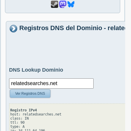
Registros DNS del Dominio - related
DNS Lookup Dominio
Ver Registros DNS
Registro IPv4
host: relatedsearches.net

class: IN

ttl: 90

type: A
