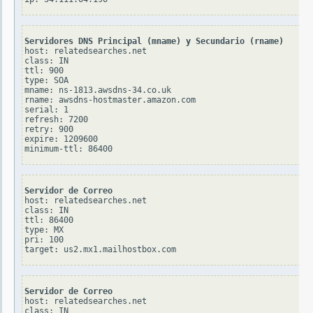
Servidores DNS Principal (mname) y Secundario (rname)
host: relatedsearches.net

class: IN

ttl: 900

type: SOA

mname: ns-1813.awsdns-34.co.uk

rname: awsdns-hostmaster.amazon.com

serial: 1

refresh: 7200

retry: 900

expire: 1209600

Servidor de Correo
host: relatedsearches.net

class: IN

ttl: 86400

type: MX

pri: 100

Servidor de Correo
host: relatedsearches.net

class: IN
