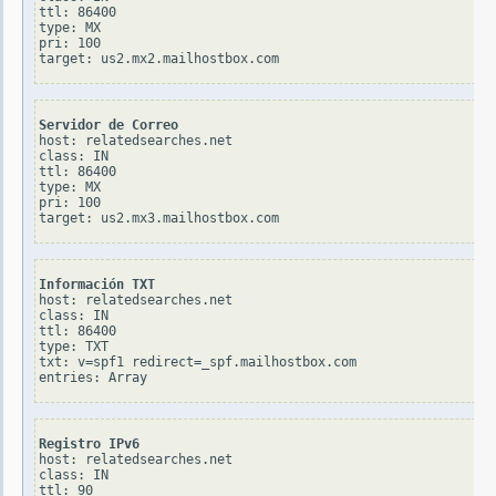
ttl: 86400

type: MX

pri: 100

Servidor de Correo
host: relatedsearches.net

class: IN

ttl: 86400

type: MX

pri: 100

Información TXT
host: relatedsearches.net

class: IN

ttl: 86400

type: TXT

txt: v=spf1 redirect=_spf.mailhostbox.com

Registro IPv6
host: relatedsearches.net

class: IN

ttl: 90
