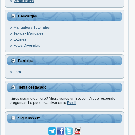
Webmasters
Descargas
Manuales y Tutoriales
Textos - Manuales
E-Zines
Fotos Divertidas
Participa
Foro
Tema destacado
¿Eres usuario del foro? Ahora tienes un Bot con IA que responde
preguntas. Lo puedes activar en tu
Perfil
Síguenos en: