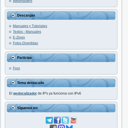
Webmasters
Descargas
Manuales y Tutoriales
Textos - Manuales
E-Zines
Fotos Divertidas
Participa
Foro
Tema destacado
El
geolocalizador
de IP's ya funciona con IPv6
Síguenos en: