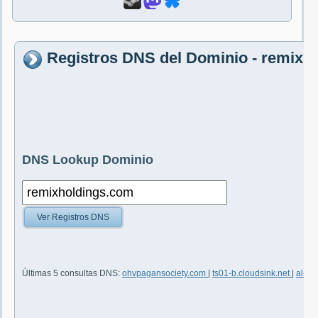
Registros DNS del Dominio - remixh
DNS Lookup Dominio
Ver Registros DNS
Últimas 5 consultas DNS:
ohvpagansociety.com
|
ts01-b.cloudsink.net
|
al-au