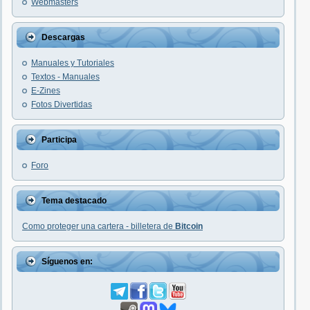
Webmasters
Descargas
Manuales y Tutoriales
Textos - Manuales
E-Zines
Fotos Divertidas
Participa
Foro
Tema destacado
Como proteger una cartera - billetera de
Bitcoin
Síguenos en: