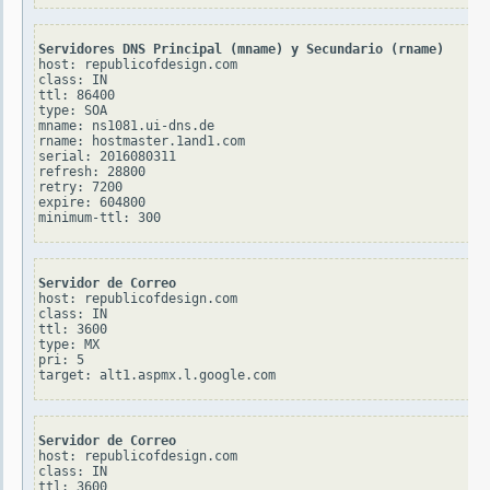
Servidores DNS Principal (mname) y Secundario (rname)
host: republicofdesign.com

class: IN

ttl: 86400

type: SOA

mname: ns1081.ui-dns.de

rname: hostmaster.1and1.com

serial: 2016080311

refresh: 28800

retry: 7200

expire: 604800

Servidor de Correo
host: republicofdesign.com

class: IN

ttl: 3600

type: MX

pri: 5

Servidor de Correo
host: republicofdesign.com

class: IN

ttl: 3600
