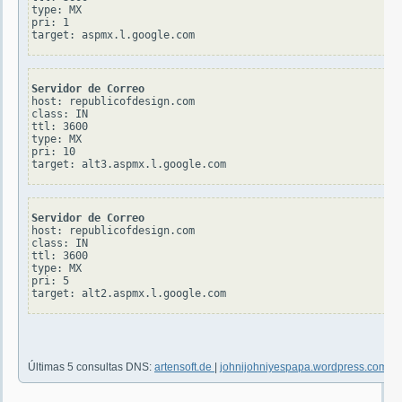
type: MX

pri: 1

Servidor de Correo
host: republicofdesign.com

class: IN

ttl: 3600

type: MX

pri: 10

Servidor de Correo
host: republicofdesign.com

class: IN

ttl: 3600

type: MX

pri: 5

Últimas 5 consultas DNS:
artensoft.de
|
johnijohniyespapa.wordpress.com
|
n