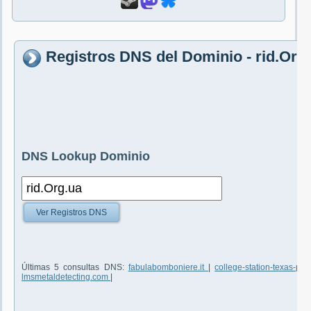
Registros DNS del Dominio - rid.Org
DNS Lookup Dominio
Ver Registros DNS
Últimas 5 consultas DNS:
fabulabomboniere.it
|
college-station-texas-p
lmsmetaldetecting.com
|