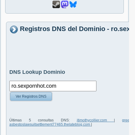
Registros DNS del Dominio - ro.sex
DNS Lookup Dominio
Ver Registros DNS
Últimas 5 consultas DNS:
jtimothycollier.com
|
green
asbestoslawsuitsettlement77465.thelateblog.com
|