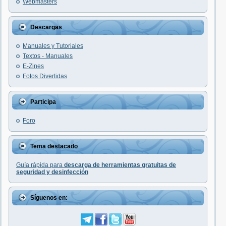
Webmasters
Descargas
Manuales y Tutoriales
Textos - Manuales
E-Zines
Fotos Divertidas
Participa
Foro
Tema destacado
Guía rápida para
descarga de herramientas gratuitas de
seguridad y desinfección
Síguenos en: