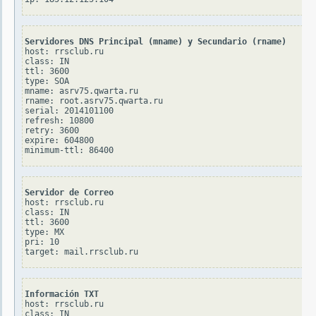
Servidores DNS Principal (mname) y Secundario (rname)
host: rrsclub.ru

class: IN

ttl: 3600

type: SOA

mname: asrv75.qwarta.ru

rname: root.asrv75.qwarta.ru

serial: 2014101100

refresh: 10800

retry: 3600

expire: 604800

Servidor de Correo
host: rrsclub.ru

class: IN

ttl: 3600

type: MX

pri: 10

Información TXT
host: rrsclub.ru

class: IN
