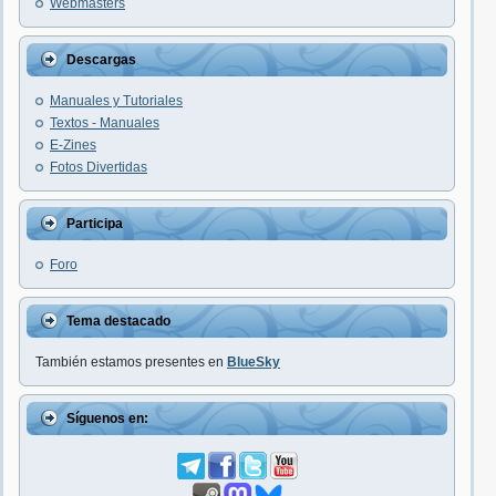
Webmasters
Descargas
Manuales y Tutoriales
Textos - Manuales
E-Zines
Fotos Divertidas
Participa
Foro
Tema destacado
También estamos presentes en
BlueSky
Síguenos en: