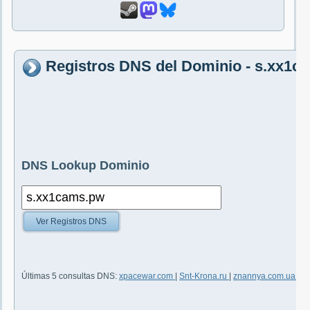
Registros DNS del Dominio - s.xx1c
DNS Lookup Dominio
Ver Registros DNS
Últimas 5 consultas DNS:
xpacewar.com
|
Snt-Krona.ru
|
znannya.com.ua
|
st