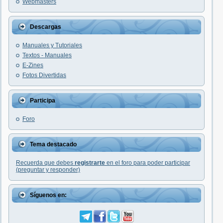
Webmasters
Descargas
Manuales y Tutoriales
Textos - Manuales
E-Zines
Fotos Divertidas
Participa
Foro
Tema destacado
Recuerda que debes
registrarte
en el foro para poder participar
(preguntar y responder)
Síguenos en: