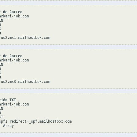
r de Correo
rkari-job.com

N







r de Correo
rkari-job.com

N







ción TXT
rkari-job.com

N



T

spf1 redirect=_spf.mailhostbox.com
