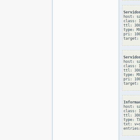
Servido
host: sa
class: I
ttl: 300
type: MX
pri: 100
Servido
host: sa
class: I
ttl: 300
type: MX
pri: 100
Informa
host: sa
class: I
ttl: 300
type: TX
txt: v=