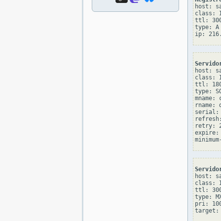
host: sa
class: I
ttl: 300
type: A

Servido
host: sa
class: I
ttl: 180
type: SO
mname: 
rname: 
serial: 
refresh:
retry: 2
expire: 
Servido
host: sa
class: I
ttl: 300
type: MX
pri: 100