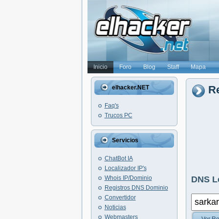
Inicio
Foro
Blog
Staff
Mapa
Re
elhacker.NET
Faq's
Trucos PC
Servicios
ChatBot IA
Localizador IP's
Whois IP/Dominio
DNS L
Registros DNS Dominio
Convertidor
Noticias
Webmasters