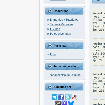
Ver Re
Descargas
Registr
host: sa
Manuales y Tutoriales
class: I
ttl: 300
Textos - Manuales
type: A

E-Zines
Fotos Divertidas
Registr
Participa
host: sa
class: I
ttl: 300
Foro
type: A

Tema destacado
Registr
Tutorial básico de
Quickjs
host: sa
class: I
ttl: 300
Síguenos en:
type: A

Registr