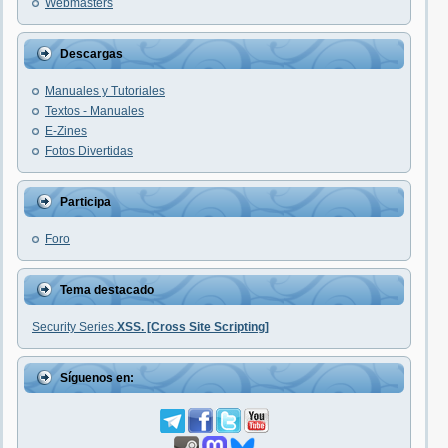
Webmasters
Descargas
Manuales y Tutoriales
Textos - Manuales
E-Zines
Fotos Divertidas
Participa
Foro
Tema destacado
Security Series.
XSS. [Cross Site Scripting]
Síguenos en: