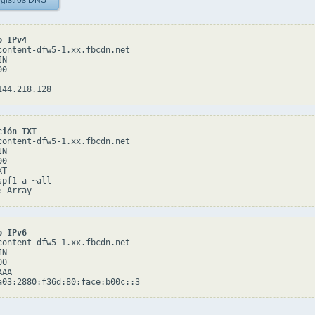
gistros DNS
o IPv4
content-dfw5-1.xx.fbcdn.net

N

0

ción TXT
content-dfw5-1.xx.fbcdn.net

N

0

T

pf1 a ~all

o IPv6
content-dfw5-1.xx.fbcdn.net

N

0

AA
