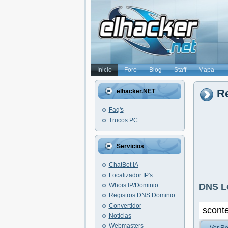
Inicio
Foro
Blog
Staff
Mapa
Re
elhacker.NET
Faq's
Trucos PC
Servicios
ChatBot IA
Localizador IP's
Whois IP/Dominio
DNS L
Registros DNS Dominio
Convertidor
Noticias
Webmasters