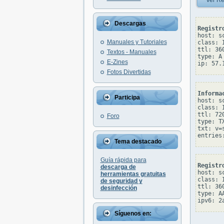
Ver Re
Descargas
Registr
host: s
Manuales y Tutoriales
class: I
ttl: 360
Textos - Manuales
type: A

E-Zines
Fotos Divertidas
Informa
Participa
host: s
class: I
ttl: 720
Foro
type: TX
txt: v=s
Tema destacado
Guía rápida para
Registr
descarga de
host: s
herramientas gratuitas
class: I
de seguridad y
ttl: 360
desinfección
type: AA
Síguenos en: