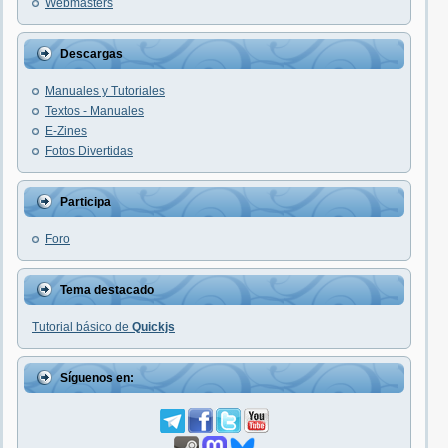
Webmasters
Descargas
Manuales y Tutoriales
Textos - Manuales
E-Zines
Fotos Divertidas
Participa
Foro
Tema destacado
Tutorial básico de
Quickjs
Síguenos en: