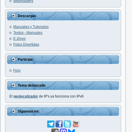
Webmasters
Descargas
Manuales y Tutoriales
Textos - Manuales
E-Zines
Fotos Divertidas
Participa
Foro
Tema destacado
El
geolocalizador
de IP's ya funciona con IPv6
Síguenos en: