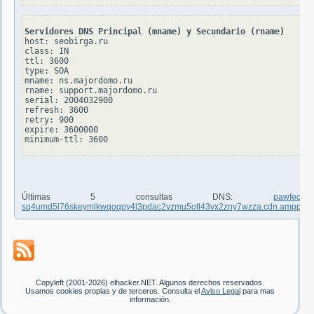
Servidores DNS Principal (mname) y Secundario (rname)
host: seobirga.ru

class: IN

ttl: 3600

type: SOA

mname: ns.majordomo.ru

rname: support.majordomo.ru

serial: 2004032900

refresh: 3600

retry: 900

expire: 3600000

Últimas 5 consultas DNS:
pawfec
sq4umd5l76skeymlkwqoqpy4l3pdac2vzmu5otl43vx2zny7wzza.cdn.ampproje
Copyleft (2001-2026) elhacker.NET. Algunos derechos reservados.
Usamos cookies propias y de terceros. Consulta el
Aviso Legal
para mas
información.