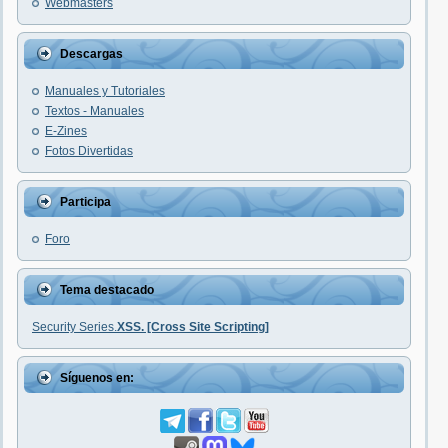
Webmasters
Descargas
Manuales y Tutoriales
Textos - Manuales
E-Zines
Fotos Divertidas
Participa
Foro
Tema destacado
Security Series.
XSS. [Cross Site Scripting]
Síguenos en: