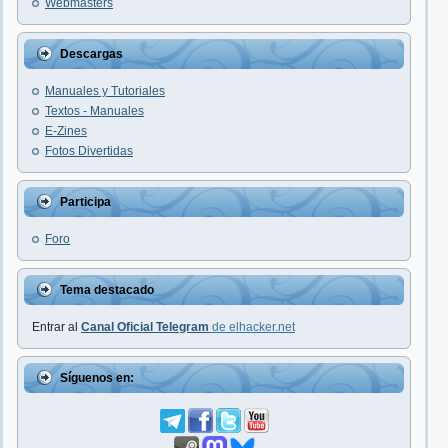
Webmasters
Descargas
Manuales y Tutoriales
Textos - Manuales
E-Zines
Fotos Divertidas
Participa
Foro
Tema destacado
Entrar al
Canal Oficial Telegram
de elhacker.net
Síguenos en: