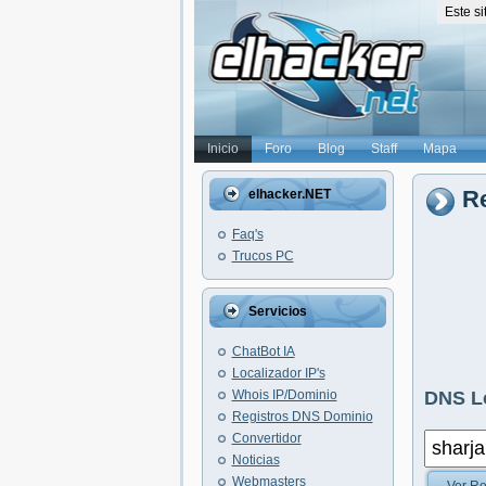
Este s
Inicio
Foro
Blog
Staff
Mapa
R
elhacker.NET
Faq's
Trucos PC
Servicios
ChatBot IA
Localizador IP's
Whois IP/Dominio
DNS L
Registros DNS Dominio
Convertidor
Noticias
Webmasters