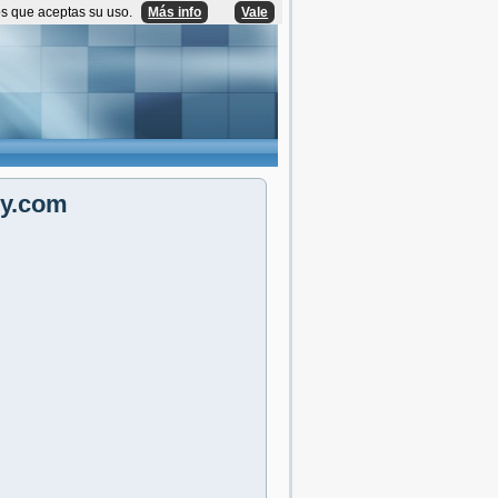
os que aceptas su uso.
Más info
Vale
cy.com