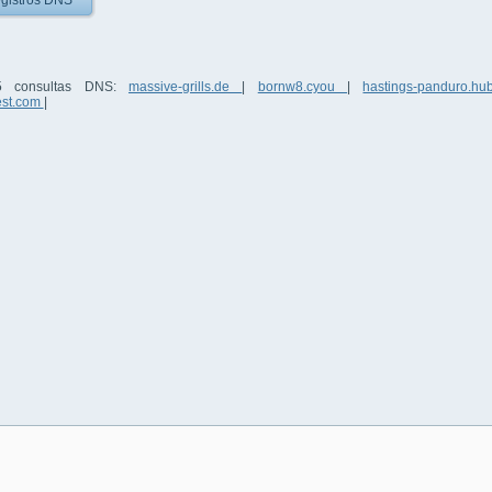
gistros DNS
 5 consultas DNS:
massive-grills.de
|
bornw8.cyou
|
hastings-panduro.hu
est.com
|