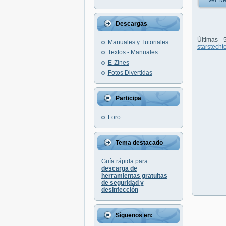
Ver Re
Descargas
Últimas
Manuales y Tutoriales
starstecht
Textos - Manuales
E-Zines
Fotos Divertidas
Participa
Foro
Tema destacado
Guía rápida para
descarga de
herramientas gratuitas
de seguridad y
desinfección
Síguenos en: