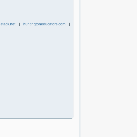
bstack.net
|
huntingtoneducators.com
|