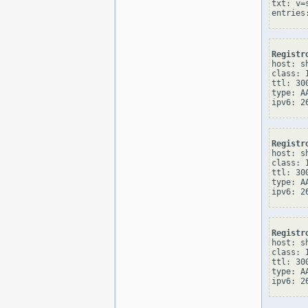
txt: v=
Registr
host: sh
class: I
ttl: 300
type: AA
Registr
host: sh
class: I
ttl: 300
type: AA
Registr
host: sh
class: I
ttl: 300
type: AA