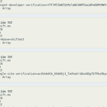
T

bspot-developer-verification=YTFlMTZmNTQtMzlmNC00MTkwLWFmODMtMWYx
ción TXT
ift.ms

N



T

rebase=shiftms5

ción TXT
ift.ms

N



T

ogle-site-verification=acVUn6dtb_HXAO0j3_TaVhaXr1BonODg7EfPbz9byc
ción TXT
ift.ms

N



T
