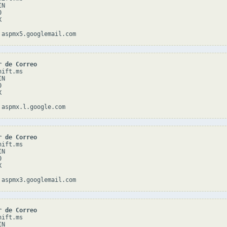
N





r de Correo
ift.ms

N





r de Correo
ift.ms

N





r de Correo
ift.ms

N
