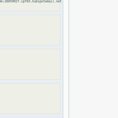
e:26059927.spf03.hubspotemail.net ~all
