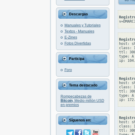
Ver Re
Descargas
Registr
v=DMARC
Manuales y Tutoriales
Textos - Manuales
E-Zines
Registr
Fotos Divertidas
host: sh
class: I
ttl: 300
type: A

Participa
Foro
Registr
host: sh
Tema destacado
class: I
ttl: 300
type: A

Rompecabezas de
Bitcoin
, Medio millón USD
en premios
Registr
Síguenos en:
host: sh
class: I
ttl: 300
type: A
