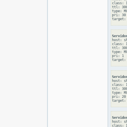
class: I
ttl: 300
type: MX
pri: 30

Servido
host: sh
class: I
ttl: 300
type: MX
pri: 1

Servido
host: sh
class: I
ttl: 300
type: MX
pri: 20

Servido
host: sh
class: I