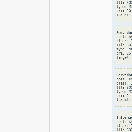
ttl: 300
type: MX
pri: 10

Servido
host: sh
class: I
ttl: 300
type: MX
pri: 25

Servido
host: sh
class: I
ttl: 300
type: MX
pri: 5

Informa
host: sh
class: I
ttl: 300