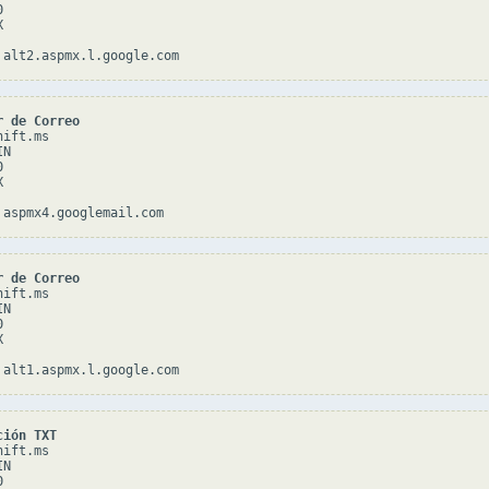




r de Correo
ift.ms

N





r de Correo
ift.ms

N





ción TXT
ift.ms

N


