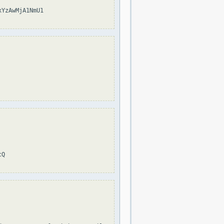
YzAwMjA1NmU1

Q
