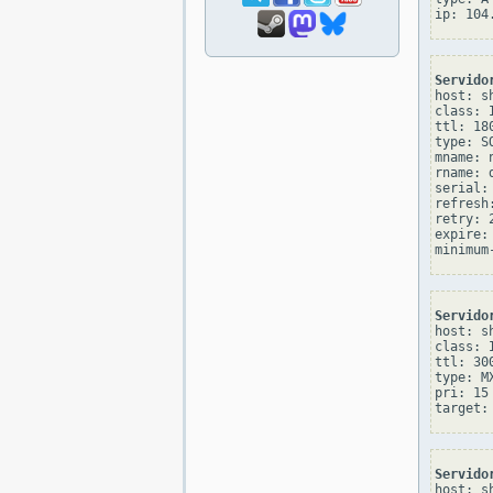
Servido
host: sh
class: I
ttl: 180
type: SO
mname: 
rname: 
serial: 
refresh:
retry: 2
expire: 
Servido
host: sh
class: I
ttl: 300
type: MX
pri: 15

Servido
host: sh