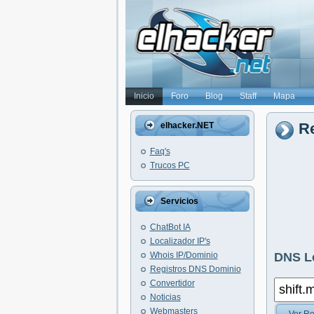
Inicio
Foro
Blog
Staff
Mapa
Re
elhacker.NET
Faq's
Trucos PC
Servicios
ChatBot IA
Localizador IP's
Whois IP/Dominio
DNS L
Registros DNS Dominio
Convertidor
Noticias
Webmasters