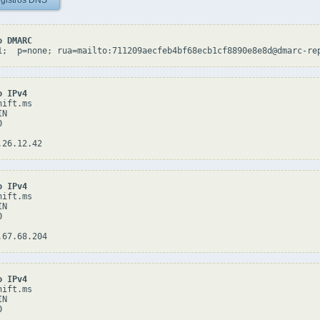
gistros DNS
o DMARC
1;  p=none; rua=mailto:711209aecfeb4bf68ecb1cf8890e8e8d@dmarc-re
o IPv4
ift.ms

N



o IPv4
ift.ms

N



o IPv4
ift.ms

N


