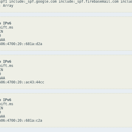
spf1 include:_spf.google.com include:_spf.firebasemail.com includ
o IPv6
ift.ms

N



AA

o IPv6
ift.ms

N



AA

o IPv6
ift.ms

N



AA
