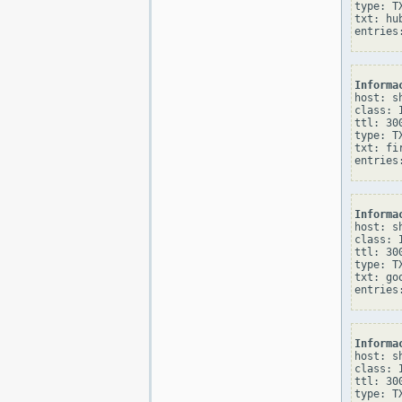
type: TX
txt: hu
Informa
host: sh
class: I
ttl: 300
type: TX
txt: fi
Informa
host: sh
class: I
ttl: 300
type: TX
txt: go
Informa
host: sh
class: I
ttl: 300
type: TX