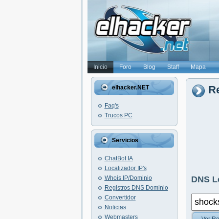
Inicio
Foro
Blog
Staff
Mapa
Re
elhacker.NET
Faq's
Trucos PC
Servicios
ChatBot IA
Localizador IP's
Whois IP/Dominio
DNS L
Registros DNS Dominio
Convertidor
Noticias
Webmasters