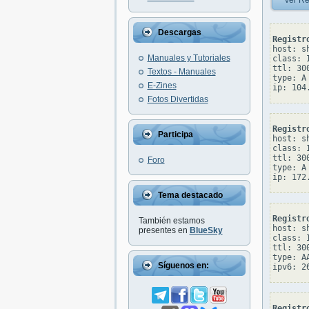
Ver Re
Descargas
Registr
host: s
Manuales y Tutoriales
class: I
ttl: 300
Textos - Manuales
type: A

E-Zines
Fotos Divertidas
Registr
Participa
host: s
class: I
ttl: 300
Foro
type: A

Tema destacado
Registr
También estamos
host: s
presentes en
BlueSky
class: I
ttl: 300
type: AA
Síguenos en:
Registr