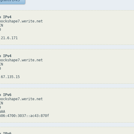
gistros DNS
o IPv4
hockshape7.werite.net

N



o IPv4
hockshape7.werite.net

N



o IPv6
hockshape7.werite.net

N



AA

o IPv6