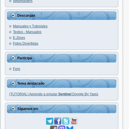
Webmasters
Descargas
Manuales y Tutoriales
Textos - Manuales
E-Zines
Fotos Divertidas
Participa
Foro
Tema destacado
(TUTORIAL) Aprende a emular
Sentinel
Dongle By Yapis
Síguenos en: