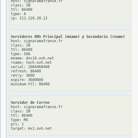
host: signaramafrance.fr

class: IN

ttl: 86400

type: A

Servidores DNS Principal (mname) y Secundario (rname)
host: signaramafrance.fr

class: IN

ttl: 86400

type: SOA

mname: dns10.ovh.net

rname: tech.ovh.net

serial: 2084468408

refresh: 86400

retry: 3600

expire: 3600000

Servidor de Correo
host: signaramafrance.fr

class: IN

ttl: 86400

type: MX

pri: 1
