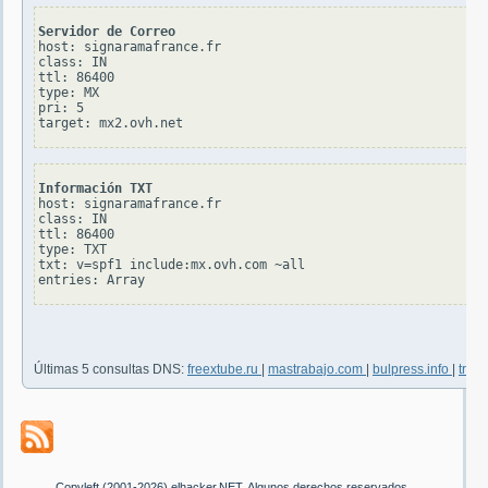
Servidor de Correo
host: signaramafrance.fr

class: IN

ttl: 86400

type: MX

pri: 5

Información TXT
host: signaramafrance.fr

class: IN

ttl: 86400

type: TXT

txt: v=spf1 include:mx.ovh.com ~all

Últimas 5 consultas DNS:
freextube.ru
|
mastrabajo.com
|
bulpress.info
|
trav
Copyleft (2001-2026) elhacker.NET. Algunos derechos reservados.