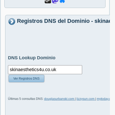
Registros DNS del Dominio - skinaes
DNS Lookup Dominio
Ver Registros DNS
Últimas 5 consultas DNS:
douglasurbanski.com
|
lizzysun.com
|
mytoday.co