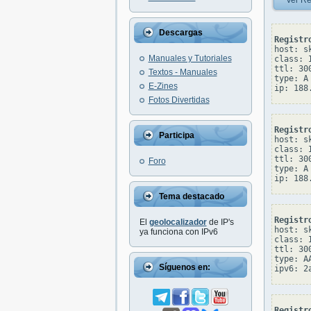
Ver Re
Descargas
Registr
host: s
Manuales y Tutoriales
class: I
ttl: 300
Textos - Manuales
type: A

E-Zines
Fotos Divertidas
Registr
Participa
host: s
class: I
ttl: 300
Foro
type: A

Tema destacado
Registr
El
geolocalizador
de IP's
host: s
ya funciona con IPv6
class: I
ttl: 300
type: AA
Síguenos en:
Registr