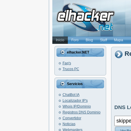
Inicio
Foro
Blog
Staff
Mapa
Re
elhacker.NET
Faq's
Trucos PC
Servicios
ChatBot IA
Localizador IP's
Whois IP/Dominio
DNS L
Registros DNS Dominio
Convertidor
Noticias
Webmasters