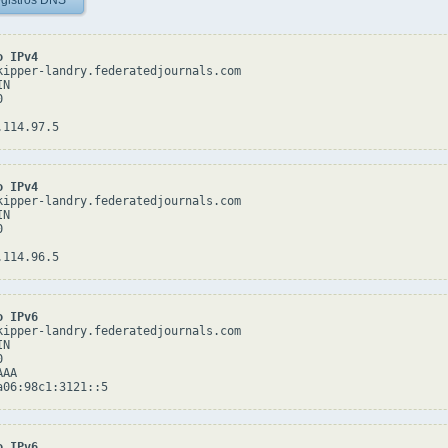
gistros DNS
o IPv4
kipper-landry.federatedjournals.com

N



o IPv4
kipper-landry.federatedjournals.com

N



o IPv6
kipper-landry.federatedjournals.com

N



AA

o IPv6