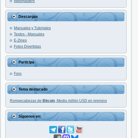
Webmasters
Descargas
Manuales y Tutoriales
Textos - Manuales
E-Zines
Fotos Divertidas
Participa
Foro
Tema destacado
Rompecabezas de
Bitcoin
, Medio millón USD en premios
Síguenos en: