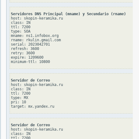
Servidores DNS Principal (mname) y Secundario (rname)
host: skopin-keramika.ru

class: IN

ttl: 7200

type: SOA

mname: ns1.infobox.org

rname: rkulin.gmail.com

serial: 2023042701

refresh: 3600

retry: 3600

expire: 1209600

Servidor de Correo
host: skopin-keramika.ru

class: IN

ttl: 7200

type: MX

pri: 10

Servidor de Correo
host: skopin-keramika.ru

class: IN

ttl: 7200
