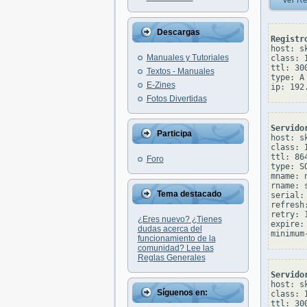
Ver Re
Descargas
Registr
host: sk
Manuales y Tutoriales
class: I
ttl: 300
Textos - Manuales
type: A

E-Zines
Fotos Divertidas
Servido
Participa
host: sk
class: I
ttl: 864
Foro
type: SO
mname: 
rname: 
Tema destacado
serial: 
refresh:
retry: 1
¿Eres nuevo? ¿Tienes
expire: 
dudas acerca del
funcionamiento de la
comunidad? Lee las
Reglas Generales
Servido
host: sk
Síguenos en:
class: I
ttl: 300