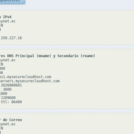
gistros DNS
o IPv4
ynet.ec

N



res DNS Principal (mname) y Secundario (rname)
ynet.ec

N

00

A

ns1.mysecurecloudhost.com

servers.mysecurecloudhost.com

2026080601

 3600

800

1209600

r de Correo
ynet.ec

N


