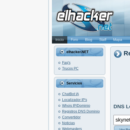
Inicio
Foro
Blog
Staff
Mapa
Re
elhacker.NET
Faq's
Trucos PC
Servicios
ChatBot IA
Localizador IP's
Whois IP/Dominio
DNS L
Registros DNS Dominio
Convertidor
Noticias
Webmasters