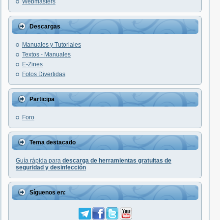
Webmasters
Descargas
Manuales y Tutoriales
Textos - Manuales
E-Zines
Fotos Divertidas
Participa
Foro
Tema destacado
Guía rápida para
descarga de herramientas gratuitas de
seguridad y desinfección
Síguenos en: