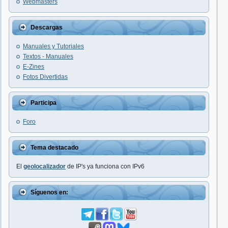
Webmasters
Descargas
Manuales y Tutoriales
Textos - Manuales
E-Zines
Fotos Divertidas
Participa
Foro
Tema destacado
El
geolocalizador
de IP's ya funciona con IPv6
Síguenos en: