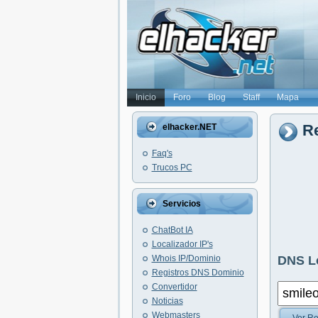
Inicio
Foro
Blog
Staff
Mapa
Re
elhacker.NET
Faq's
Trucos PC
Servicios
ChatBot IA
Localizador IP's
Whois IP/Dominio
DNS L
Registros DNS Dominio
Convertidor
Noticias
Webmasters