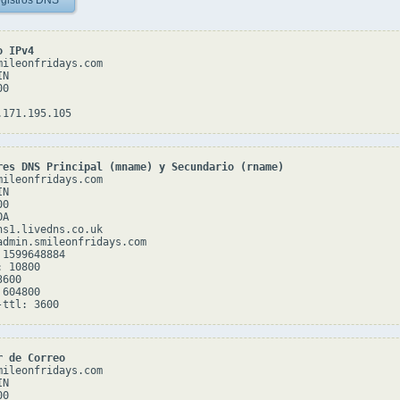
gistros DNS
o IPv4
mileonfridays.com

N

0

res DNS Principal (mname) y Secundario (rname)
mileonfridays.com

N

0

A

ns1.livedns.co.uk

admin.smileonfridays.com

1599648884

 10800

600

604800

r de Correo
mileonfridays.com

N

0
