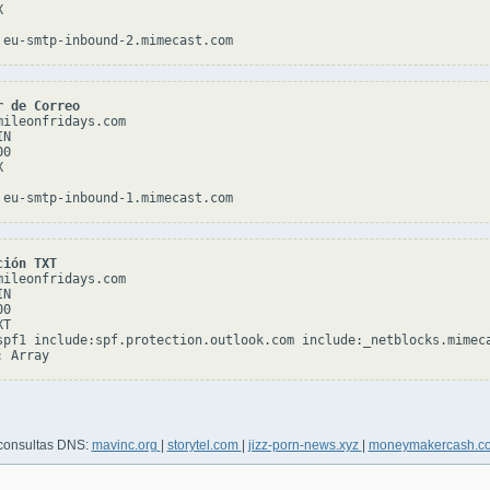


r de Correo
mileonfridays.com

N

0



ción TXT
mileonfridays.com

N

0

T

spf1 include:spf.protection.outlook.com include:_netblocks.mimeca
 consultas DNS:
mavinc.org
|
storytel.com
|
jizz-porn-news.xyz
|
moneymakercash.