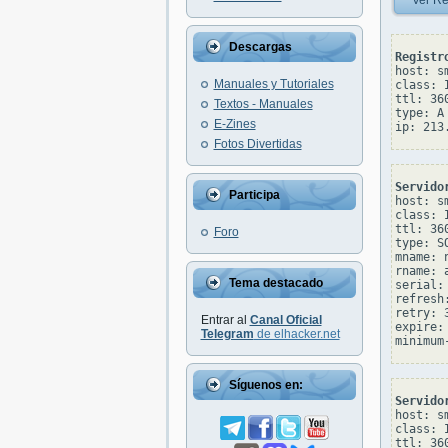
Ver Re
Descargas
Registr
host: s
Manuales y Tutoriales
class: I
ttl: 360
Textos - Manuales
type: A

E-Zines
Fotos Divertidas
Servido
Participa
host: s
class: I
ttl: 360
Foro
type: SO
mname: 
rname: 
Tema destacado
serial: 
refresh:
retry: 3
Entrar al
Canal Oficial
expire: 
Telegram
de elhacker.net
Síguenos en:
Servido
host: s
class: I
ttl: 360