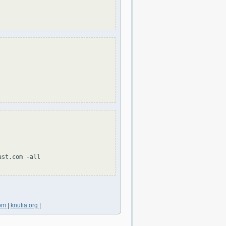
st.com -all

com
|
knufia.org
|