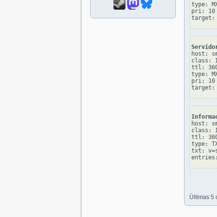
type: MX
pri: 10

Servido
host: s
class: I
ttl: 360
type: MX
pri: 10

Informa
host: s
class: I
ttl: 360
type: TX
txt: v=
Últimas 5