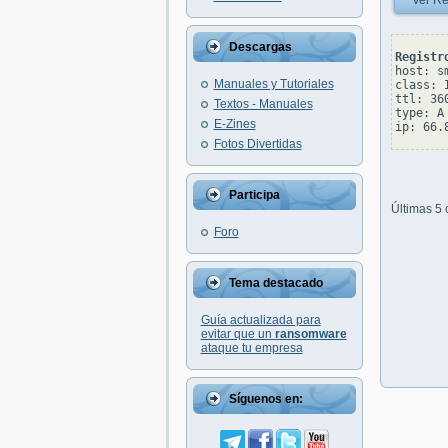
Ver Re
Descargas
Registr
host: s
Manuales y Tutoriales
class: I
ttl: 360
Textos - Manuales
type: A

E-Zines
Fotos Divertidas
Participa
Últimas 5
Foro
Tema destacado
Guía actualizada para
evitar que un
ransomware
ataque tu empresa
Síguenos en: