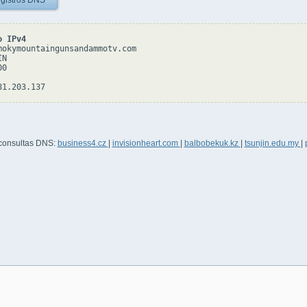
gistros DNS
o IPv4
mokymountaingunsandammotv.com

N

0

 consultas DNS:
business4.cz
|
invisionheart.com
|
balbobekuk.kz
|
tsunjin.edu.my
|