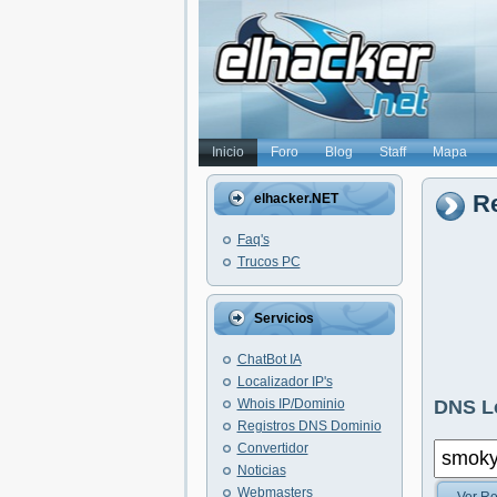
Inicio
Foro
Blog
Staff
Mapa
R
elhacker.NET
Faq's
Trucos PC
Servicios
ChatBot IA
Localizador IP's
Whois IP/Dominio
DNS L
Registros DNS Dominio
Convertidor
Noticias
Webmasters