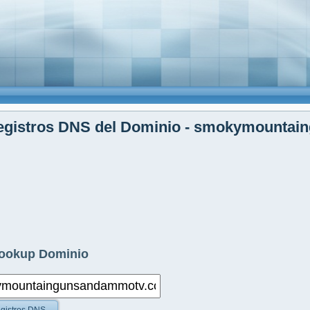
egistros DNS del Dominio - smokymounta
ookup Dominio