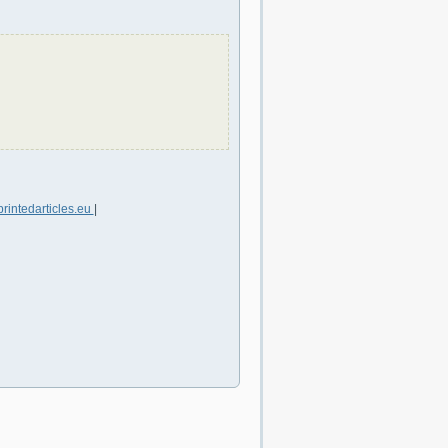
printedarticles.eu
|