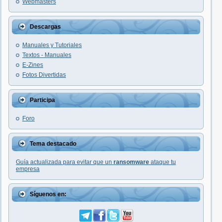
Webmasters
Descargas
Manuales y Tutoriales
Textos - Manuales
E-Zines
Fotos Divertidas
Participa
Foro
Tema destacado
Guía actualizada para evitar que un
ransomware
ataque tu
empresa
Síguenos en: