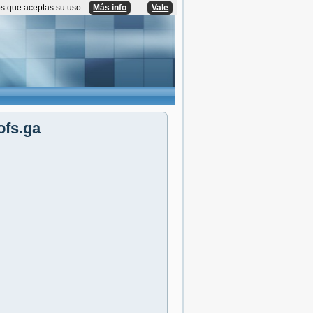
os que aceptas su uso.
Más info
Vale
ofs.ga