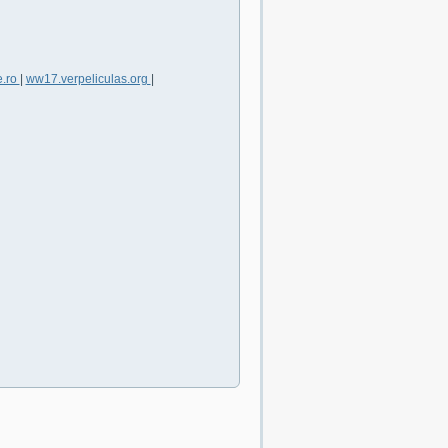
e.ro
|
ww17.verpeliculas.org
|