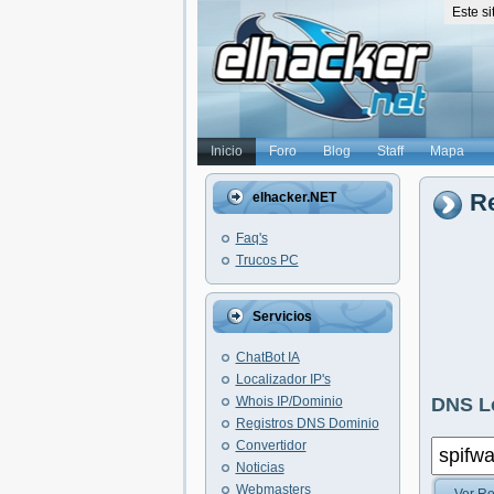
Este s
Inicio
Foro
Blog
Staff
Mapa
Re
elhacker.NET
Faq's
Trucos PC
Servicios
ChatBot IA
Localizador IP's
Whois IP/Dominio
DNS L
Registros DNS Dominio
Convertidor
Noticias
Webmasters