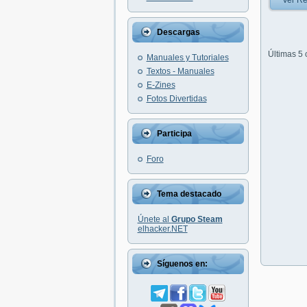
Ver Re
Descargas
Últimas 5
Manuales y Tutoriales
Textos - Manuales
E-Zines
Fotos Divertidas
Participa
Foro
Tema destacado
Únete al
Grupo Steam
elhacker.NET
Síguenos en: