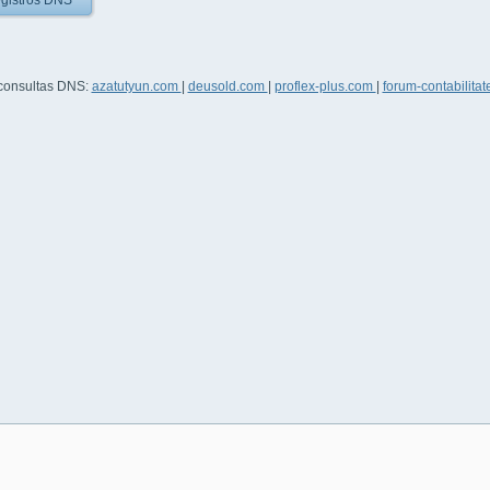
gistros DNS
 consultas DNS:
azatutyun.com
|
deusold.com
|
proflex-plus.com
|
forum-contabilitat